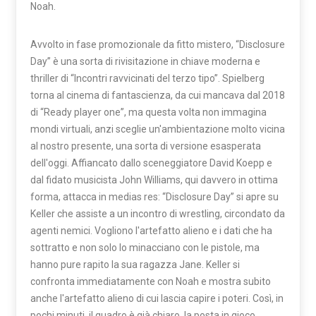
Noah.
Avvolto in fase promozionale da fitto mistero, “Disclosure
Day” è una sorta di rivisitazione in chiave moderna e
thriller di “Incontri ravvicinati del terzo tipo”. Spielberg
torna al cinema di fantascienza, da cui mancava dal 2018
di “Ready player one”, ma questa volta non immagina
mondi virtuali, anzi sceglie un'ambientazione molto vicina
al nostro presente, una sorta di versione esasperata
dell'oggi. Affiancato dallo sceneggiatore David Koepp e
dal fidato musicista John Williams, qui davvero in ottima
forma, attacca in medias res: “Disclosure Day” si apre su
Keller che assiste a un incontro di wrestling, circondato da
agenti nemici. Vogliono l'artefatto alieno e i dati che ha
sottratto e non solo lo minacciano con le pistole, ma
hanno pure rapito la sua ragazza Jane. Keller si
confronta immediatamente con Noah e mostra subito
anche l'artefatto alieno di cui lascia capire i poteri. Così, in
pochi minuti, il quadro è già chiaro, la posta in gioco