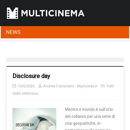
NEWS
Disclosure day
10/6/2026
Andrea Fornasiero - Mymovies.it
Fatti
della settimana
Mentre il mondo è sull'orlo
del collasso per una serie di
crisi geopolitiche, in